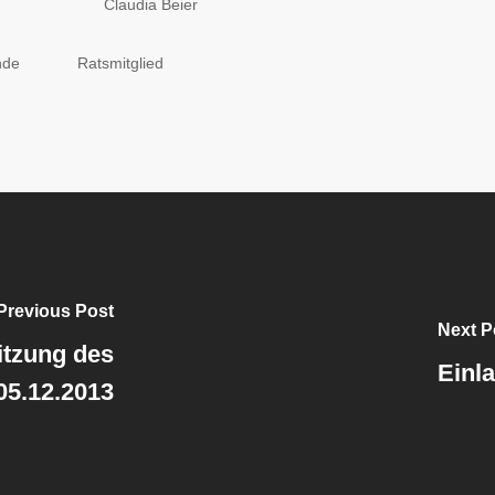
l Claudia Beier
sitzende Ratsmitglied
Previous Post
Next P
itzung des
Einl
05.12.2013