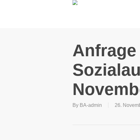
Skip
to
main
content
Anfrage 
Soziala
Novembe
By
BA-admin
26. Novem