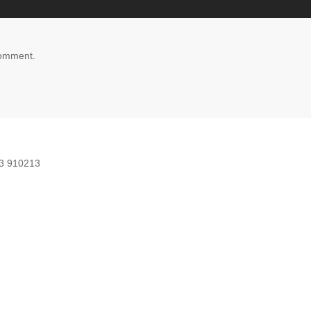
comment.
03 910213