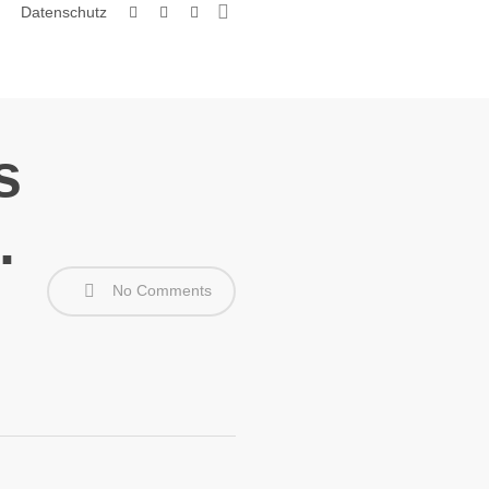
search
facebook
youtube
instagram
Datenschutz
s
.
No Comments