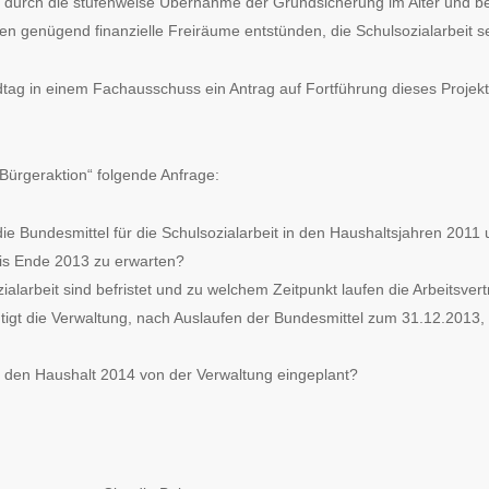
s durch die stufenweise Übernahme der Grundsicherung im Alter und 
 genügend finanzielle Freiräume entstünden, die Schulsozialarbeit se
ag in einem Fachausschuss ein Antrag auf Fortführung dieses Projekt
„Bürgeraktion“ folgende Anfrage:
 Bundesmittel für die Schulsozialarbeit in den Haushaltsjahren 2011
is Ende 2013 zu erwarten?
zialarbeit sind befristet und zu welchem Zeitpunkt laufen die Arbeitsver
gt die Verwaltung, nach Auslaufen der Bundesmittel zum 31.12.2013, d
r den Haushalt 2014 von der Verwaltung eingeplant?