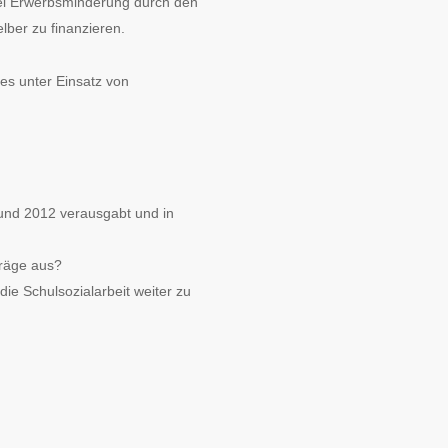
bei Erwerbsminderung durch den
lber zu finanzieren.
es unter Einsatz von
 und 2012 verausgabt und in
träge aus?
ie Schulsozialarbeit weiter zu