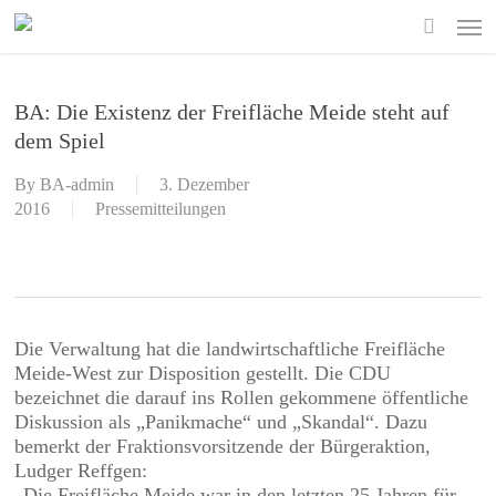
Skip
Men
to
search
main
content
BA: Die Existenz der Freifläche Meide steht auf
dem Spiel
By
BA-admin
3. Dezember
2016
Pressemitteilungen
Die Verwaltung hat die landwirtschaftliche Freifläche
Meide-West zur Disposition gestellt. Die CDU
bezeichnet die darauf ins Rollen gekommene öffentliche
Diskussion als „Panikmache“ und „Skandal“. Dazu
bemerkt der Fraktionsvorsitzende der Bürgeraktion,
Ludger Reffgen:
„Die Freifläche Meide war in den letzten 25 Jahren für