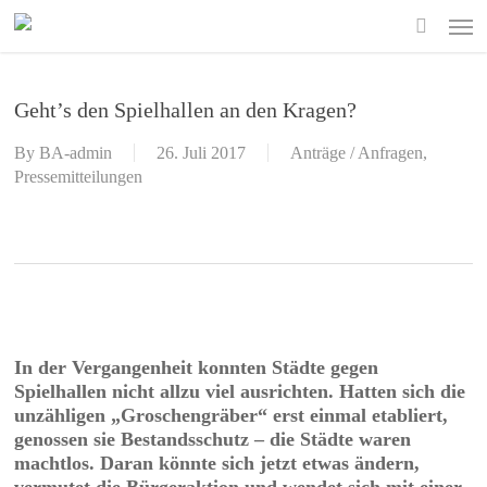
Skip
Men
to
search
main
content
Geht’s den Spielhallen an den Kragen?
By
BA-admin
26. Juli 2017
Anträge / Anfragen
,
Pressemitteilungen
In der Vergangenheit konnten Städte gegen
Spielhallen nicht allzu viel ausrichten. Hatten sich die
unzähligen „Groschengräber“ erst einmal etabliert,
genossen sie Bestandsschutz – die Städte waren
machtlos. Daran könnte sich jetzt etwas ändern,