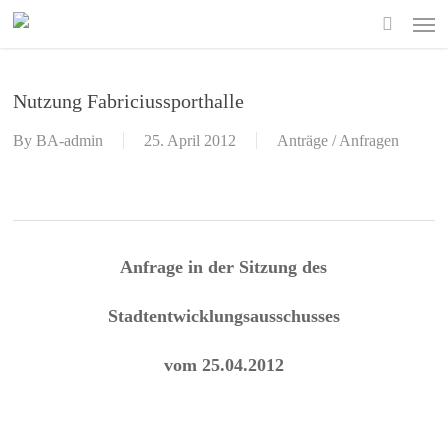
Skip
Men
to
search
main
content
Nutzung Fabriciussporthalle
By
BA-admin
25. April 2012
Anträge / Anfragen
Anfrage in der Sitzung des
Stadtentwicklungsausschusses
vom 25.04.2012