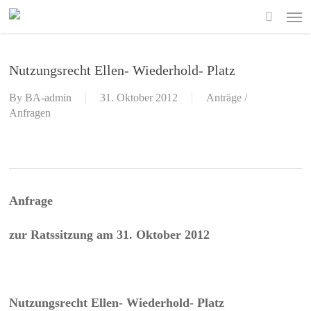
Skip
Men
to
search
main
content
Nutzungsrecht Ellen- Wiederhold- Platz
By
BA-admin
31. Oktober 2012
Anträge /
Anfragen
Anfrage
zur Ratssitzung am 31. Oktober 2012
Nutzungsrecht Ellen- Wiederhold- Platz