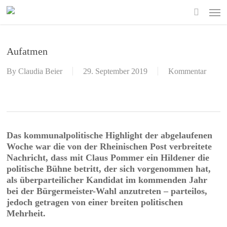
Skip
Men
to
search
main
content
Aufatmen
By
Claudia Beier
29. September 2019
Kommentar
Das kommunalpolitische Highlight der abgelaufenen
Woche war die von der
Rheinischen Post
verbreitete
Nachricht, dass mit Claus Pommer ein Hildener die
politische Bühne betritt, der sich vorgenommen hat,
als überparteilicher Kandidat im kommenden Jahr
bei der Bürgermeister-Wahl anzutreten – parteilos,
jedoch getragen von einer breiten politischen
Mehrheit.