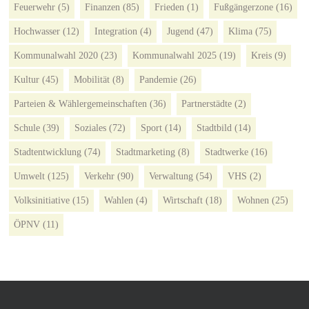
Feuerwehr
(5)
Finanzen
(85)
Frieden
(1)
Fußgängerzone
(16)
Hochwasser
(12)
Integration
(4)
Jugend
(47)
Klima
(75)
Kommunalwahl 2020
(23)
Kommunalwahl 2025
(19)
Kreis
(9)
Kultur
(45)
Mobilität
(8)
Pandemie
(26)
Parteien & Wählergemeinschaften
(36)
Partnerstädte
(2)
Schule
(39)
Soziales
(72)
Sport
(14)
Stadtbild
(14)
Stadtentwicklung
(74)
Stadtmarketing
(8)
Stadtwerke
(16)
Umwelt
(125)
Verkehr
(90)
Verwaltung
(54)
VHS
(2)
Volksinitiative
(15)
Wahlen
(4)
Wirtschaft
(18)
Wohnen
(25)
ÖPNV
(11)