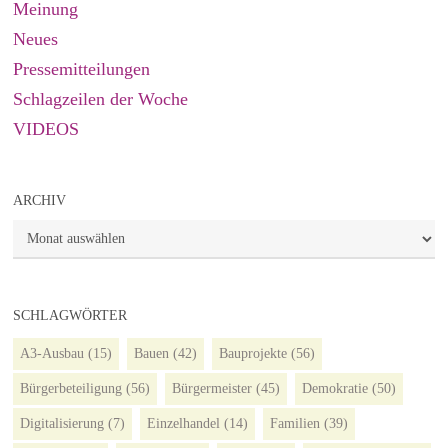
Meinung
Neues
Pressemitteilungen
Schlagzeilen der Woche
VIDEOS
ARCHIV
Archiv
SCHLAGWÖRTER
A3-Ausbau
(15)
Bauen
(42)
Bauprojekte
(56)
Bürgerbeteiligung
(56)
Bürgermeister
(45)
Demokratie
(50)
Digitalisierung
(7)
Einzelhandel
(14)
Familien
(39)