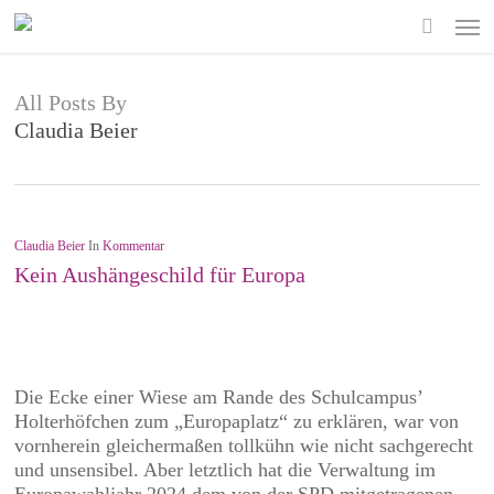
Skip
Men
to
search
main
content
All Posts By
Claudia Beier
Claudia Beier
In
Kommentar
Kein Aushängeschild für Europa
Die Ecke einer Wiese am Rande des Schulcampus’
Holterhöfchen zum „Europaplatz“ zu erklären, war von
vornherein gleichermaßen tollkühn wie nicht sachgerecht
und unsensibel. Aber letztlich hat die Verwaltung im