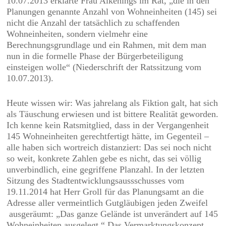
10.07.2013 erklärte Frau Alkenings im Rat, „die in den
Planungen genannte Anzahl von Wohneinheiten (145) sei
nicht die Anzahl der tatsächlich zu schaffenden
Wohneinheiten, sondern vielmehr eine
Berechnungsgrundlage und ein Rahmen, mit dem man
nun in die formelle Phase der Bürgerbeteiligung
einsteigen wolle“ (Niederschrift der Ratssitzung vom
10.07.2013).
Heute wissen wir: Was jahrelang als Fiktion galt, hat sich
als Täuschung erwiesen und ist bittere Realität geworden.
Ich kenne kein Ratsmitglied, dass in der Vergangenheit
145 Wohneinheiten gerechtfertigt hätte, im Gegenteil –
alle haben sich wortreich distanziert: Das sei noch nicht
so weit, konkrete Zahlen gebe es nicht, das sei völlig
unverbindlich, eine gegriffene Planzahl. In der letzten
Sitzung des Stadtentwicklungsaussschusses vom
19.11.2014 hat Herr Groll für das Planungsamt an die
Adresse aller vermeintlich Gutgläubigen jeden Zweifel
ausgeräumt: „Das ganze Gelände ist unverändert auf 145
Wohneinheiten ausgelegt.“ Das Vermarktungskonzept