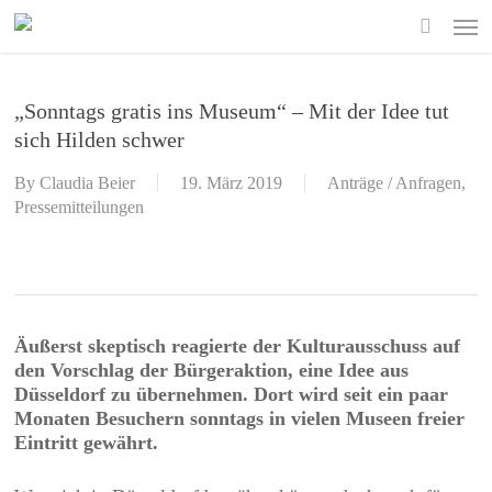
Skip
Men
to
search
main
content
„Sonntags gratis ins Museum“ – Mit der Idee tut
sich Hilden schwer
By
Claudia Beier
19. März 2019
Anträge / Anfragen
,
Pressemitteilungen
Äußerst skeptisch reagierte der Kulturausschuss auf
den Vorschlag der Bürgeraktion, eine Idee aus
Düsseldorf zu übernehmen. Dort wird seit ein paar
Monaten Besuchern sonntags in vielen Museen freier
Eintritt gewährt.