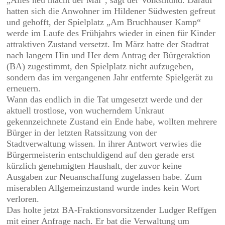
„Alles neu macht der Mai“, sagt der Volksmund. Darauf
hatten sich die Anwohner im Hildener Südwesten gefreut
und gehofft, der Spielplatz „Am Bruchhauser Kamp“
werde im Laufe des Frühjahrs wieder in einen für Kinder
attraktiven Zustand versetzt. Im März hatte der Stadtrat
nach langem Hin und Her dem Antrag der Bürgeraktion
(BA) zugestimmt, den Spielplatz nicht aufzugeben,
sondern das im vergangenen Jahr entfernte Spielgerät zu
erneuern.
Wann das endlich in die Tat umgesetzt werde und der
aktuell trostlose, von wucherndem Unkraut
gekennzeichnete Zustand ein Ende habe, wollten mehrere
Bürger in der letzten Ratssitzung von der
Stadtverwaltung wissen. In ihrer Antwort verwies die
Bürgermeisterin entschuldigend auf den gerade erst
kürzlich genehmigten Haushalt, der zuvor keine
Ausgaben zur Neuanschaffung zugelassen habe. Zum
miserablen Allgemeinzustand wurde indes kein Wort
verloren.
Das holte jetzt BA-Fraktionsvorsitzender Ludger Reffgen
mit einer Anfrage nach. Er bat die Verwaltung um