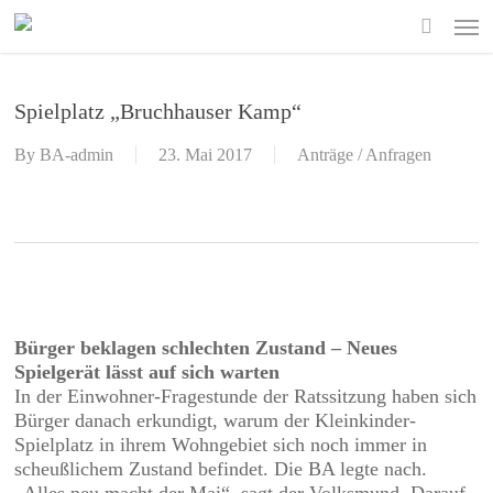
Skip
Men
to
search
main
content
Spielplatz „Bruchhauser Kamp“
By
BA-admin
23. Mai 2017
Anträge / Anfragen
Bürger beklagen schlechten Zustand – Neues
Spielgerät lässt auf sich warten
In der Einwohner-Fragestunde der Ratssitzung haben sich
Bürger danach erkundigt, warum der Kleinkinder-
Spielplatz in ihrem Wohngebiet sich noch immer in
scheußlichem Zustand befindet. Die BA legte nach.