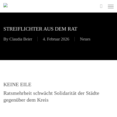
Skip
Men
to
search
main
content
STREIFLICHTER AUS DEM RAT
By
Claudia Beier
4. Februar 2026
Neues
KEINE EILE
Ratsmehrheit schwächt Solidarität der Städte
gegenüber dem Kreis