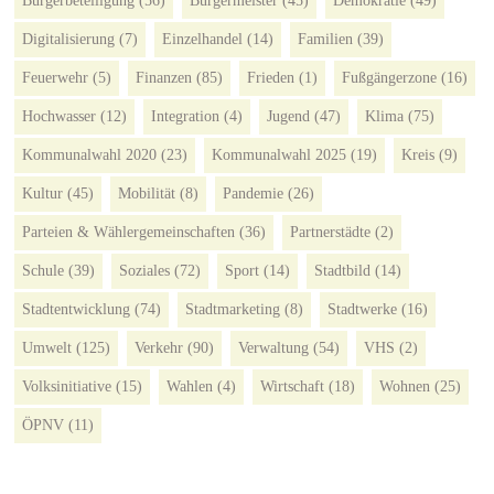
Bürgerbeteiligung
(56)
Bürgermeister
(45)
Demokratie
(49)
Digitalisierung
(7)
Einzelhandel
(14)
Familien
(39)
Feuerwehr
(5)
Finanzen
(85)
Frieden
(1)
Fußgängerzone
(16)
Hochwasser
(12)
Integration
(4)
Jugend
(47)
Klima
(75)
Kommunalwahl 2020
(23)
Kommunalwahl 2025
(19)
Kreis
(9)
Kultur
(45)
Mobilität
(8)
Pandemie
(26)
Parteien & Wählergemeinschaften
(36)
Partnerstädte
(2)
Schule
(39)
Soziales
(72)
Sport
(14)
Stadtbild
(14)
Stadtentwicklung
(74)
Stadtmarketing
(8)
Stadtwerke
(16)
Umwelt
(125)
Verkehr
(90)
Verwaltung
(54)
VHS
(2)
Volksinitiative
(15)
Wahlen
(4)
Wirtschaft
(18)
Wohnen
(25)
ÖPNV
(11)