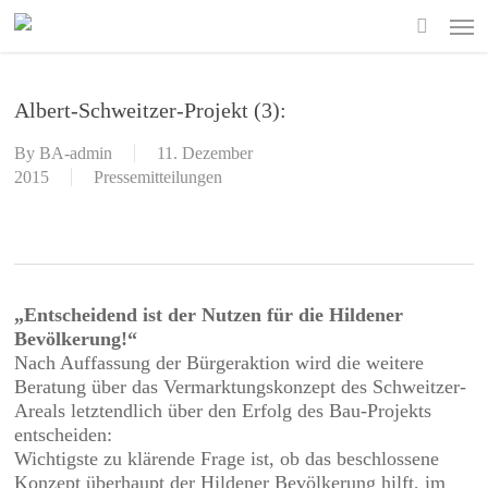
Skip
Men
to
search
main
content
Albert-Schweitzer-Projekt (3):
By
BA-admin
11. Dezember
2015
Pressemitteilungen
„Entscheidend ist der Nutzen für die Hildener
Bevölkerung!“
Nach Auffassung der Bürgeraktion wird die weitere
Beratung über das Vermarktungskonzept des Schweitzer-
Areals letztendlich über den Erfolg des Bau-Projekts
entscheiden:
Wichtigste zu klärende Frage ist, ob das beschlossene
Konzept überhaupt der Hildener Bevölkerung hilft, im