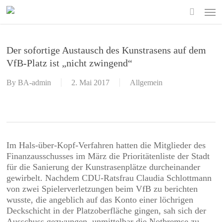
Skip
Men
to
search
main
content
Der sofortige Austausch des Kunstrasens auf dem
VfB-Platz ist „nicht zwingend“
By
BA-admin
2. Mai 2017
Allgemein
Im Hals-über-Kopf-Verfahren hatten die Mitglieder des
Finanzausschusses im März die Prioritätenliste der Stadt
für die Sanierung der Kunstrasenplätze durcheinander
gewirbelt. Nachdem CDU-Ratsfrau Claudia Schlottmann
von zwei Spielerverletzungen beim VfB zu berichten
wusste, die angeblich auf das Konto einer löchrigen
Deckschicht in der Platzoberfläche gingen, sah sich der
Ausschuss gezwungen, unmittelbar die Notbremse zu