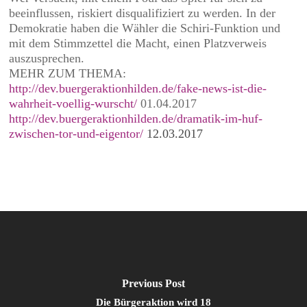
beeinflussen, riskiert disqualifiziert zu werden. In der
Demokratie haben die Wähler die Schiri-Funktion und
mit dem Stimmzettel die Macht, einen Platzverweis
auszusprechen.
MEHR ZUM THEMA:
http://dev.buergeraktionhilden.de/fake-news-ist-die-
wahrheit-voellig-wurscht/
01.04.2017
http://dev.buergeraktionhilden.de/dramatik-im-huf-
zwischen-tor-und-eigentor/
12.03.2017
Previous Post
Die Bürgeraktion wird 18