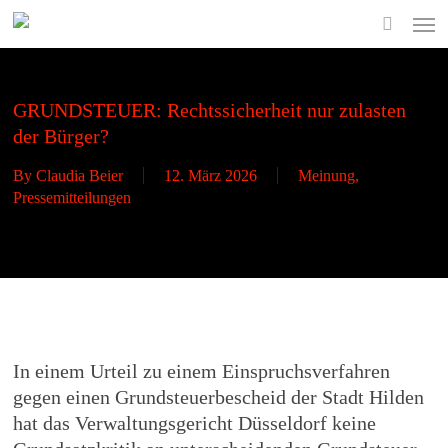
Skip
Men
to
search
main
content
GRUNDSTEUER: Rechtssicherheit nur zulasten
der Bürger?
By
Claudia Beier
12. März 2026
Meinung
,
Pressemitteilungen
In einem Urteil zu einem Einspruchsverfahren
gegen einen Grundsteuerbescheid der Stadt Hilden
hat das Verwaltungsgericht Düsseldorf keine