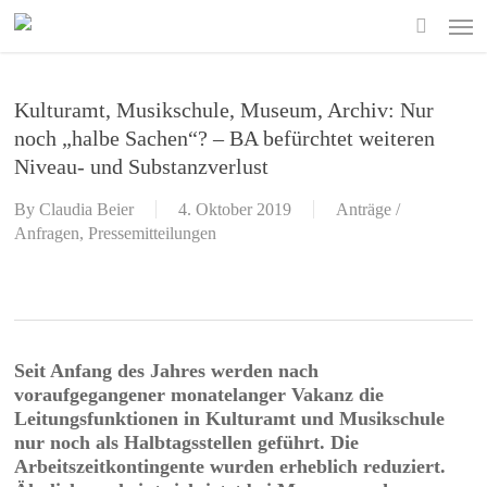
Skip
Men
to
search
main
content
Kulturamt, Musikschule, Museum, Archiv: Nur
noch „halbe Sachen“? – BA befürchtet weiteren
Niveau- und Substanzverlust
By
Claudia Beier
4. Oktober 2019
Anträge /
Anfragen
,
Pressemitteilungen
Seit Anfang des Jahres werden nach
voraufgegangener monatelanger Vakanz die
Leitungsfunktionen in Kulturamt und Musikschule
nur noch als Halbtagsstellen geführt. Die
Arbeitszeitkontingente wurden erheblich reduziert.