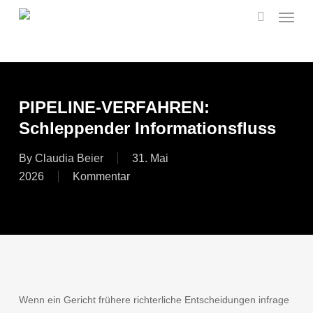
Menu
Skip
to
search
main
content
PIPELINE-VERFAHREN:
Schleppender Informationsfluss
By
Claudia Beier
31. Mai
2026
Kommentar
Wenn ein Gericht frühere richterliche Entscheidungen infrage