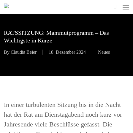
Skip
Men
to
search
main
content
RATSSITZUNG: Mammutprogramm – Das
Wichtigste in Kürze
By
Claudia Beier
18. Dezember 2024
Neues
In einer turbulenten Sitzung bis in die Nacht
hat der Rat am Dienstagabend noch kurz vor
Jahresende viele Beschlüsse gefasst. Die