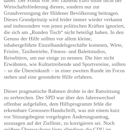
dabei: Der Fonds von 500 Tausend Euro sollte nicht der
Wirtschaftsförderung dienen, sondern nur zur
Grundversorgung der Hildener Bevölkerung beitragen.
Dieses Grundprinzip wird leider immer wieder verkannt
und insbesondere von jenen politischen Kräften ignoriert,
die sich am „Runden Tisch“ nicht beteiligt haben. In den
Genuss der Hilfe sollten vor allem kleine,
inhabergeführte Einzelhandelsgeschäfte kommen, Wirte,
Frisöre, Taxibetriebe, Fitness- und Balettstudios,
Reisebüros, um nur einige zu nennen. Die hier nicht
Erwähnten, wie Kulturtreibende und Sportvereine, sollten
– so die Übereinkunft – in einer zweiten Runde im Focus
stehen und eine gesonderte Hilfe erfahren.
Dieser pragmatische Rahmen drohte in der Ratssitzung
zu zerbrechen. Der SPD war über den Jahreswechsel
offenbar aufgefallen, dem Hilfsprogramm fehle die
erkennbare Genossen-Handschrift, was mit einem kurz
vor Sitzungsbeginn vorgelegten Änderungsantrag,
sozusagen auf der Ziellinie, zu korrigieren sei. Noch
größere Überraschung löste allerdings die CDU im