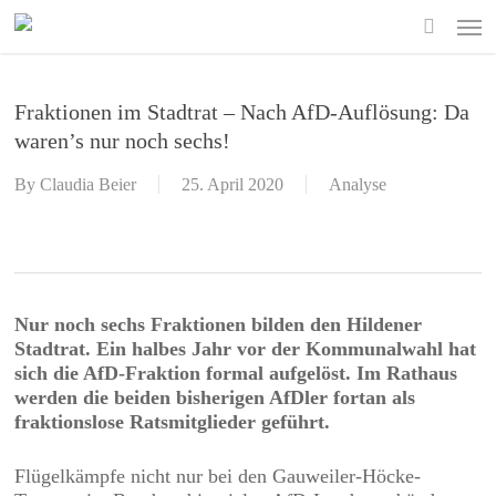
Skip
Men
to
search
main
content
Fraktionen im Stadtrat – Nach AfD-Auflösung: Da
waren’s nur noch sechs!
By
Claudia Beier
25. April 2020
Analyse
Nur noch sechs Fraktionen bilden den Hildener
Stadtrat. Ein halbes Jahr vor der Kommunalwahl hat
sich die AfD-Fraktion formal aufgelöst. Im Rathaus
werden die beiden bisherigen AfDler fortan als
fraktionslose Ratsmitglieder geführt.
Flügelkämpfe nicht nur bei den Gauweiler-Höcke-