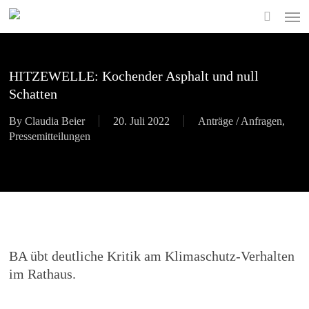
Skip
Men
to
search
main
content
HITZEWELLE: Kochender Asphalt und null
Schatten
By
Claudia Beier
20. Juli 2022
Anträge / Anfragen
,
Pressemitteilungen
BA übt deutliche Kritik am Klimaschutz-Verhalten
im Rathaus.