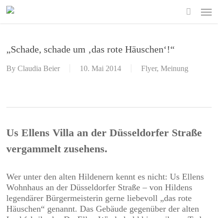
Skip
Men
to
search
main
content
„Schade, schade um ‚das rote Häuschen‘!“
By
Claudia Beier
10. Mai 2014
Flyer
,
Meinung
Us Ellens Villa an der Düsseldorfer Straße
vergammelt zusehens.
Wer unter den alten Hildenern kennt es nicht: Us Ellens
Wohnhaus an der Düsseldorfer Straße – von Hildens
legendärer Bürgermeisterin gerne liebevoll „das rote
Häuschen“ genannt. Das Gebäude gegenüber der alten