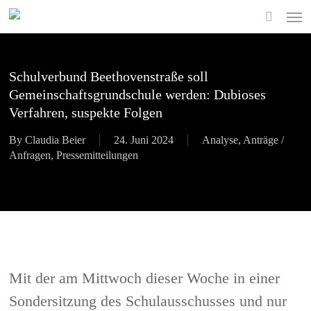
Skip
Men
to
search
main
content
Schulverbund Beethovenstraße soll
Gemeinschaftsgrundschule werden: Dubioses
Verfahren, suspekte Folgen
By
Claudia Beier
24. Juni 2024
Analyse
,
Anträge /
Anfragen
,
Pressemitteilungen
Mit der am Mittwoch dieser Woche in einer
Sondersitzung des Schulausschusses und nur