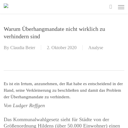
Skip
Men
to
search
main
content
Warum Überhangmandate nicht wirklich zu
verhindern sind
By
Claudia Beier
2. Oktober 2020
Analyse
Es ist ein Irrtum, anzunehmen, der Rat habe es entscheidend in der
Hand, seine Verkleinerung zu beschließen und damit das Problem
der Überhangmandate zu verhindern.
Von Ludger Reffgen
Das Kommunalwahlgesetz sieht für Städte von der
Größenordnung Hildens (über 50.000 Einwohner) einen