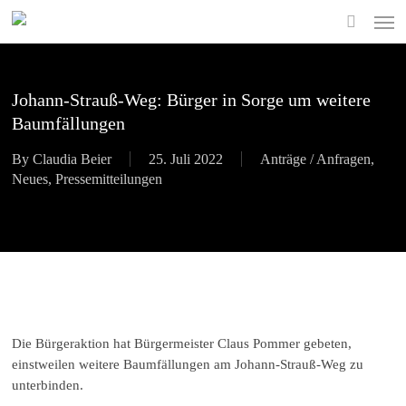
Skip
Men
to
search
main
content
Johann-Strauß-Weg: Bürger in Sorge um weitere
Baumfällungen
By
Claudia Beier
25. Juli 2022
Anträge / Anfragen
,
Neues
,
Pressemitteilungen
Die Bürgeraktion hat Bürgermeister Claus Pommer gebeten,
einstweilen weitere Baumfällungen am Johann-Strauß-Weg zu
unterbinden.