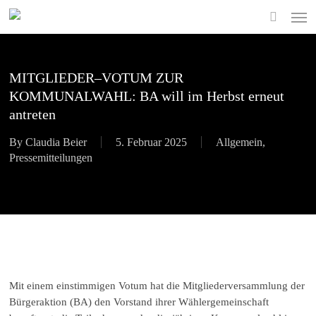
Skip
Men
to
search
main
content
MITGLIEDER–VOTUM ZUR
KOMMUNALWAHL: BA will im Herbst erneut
antreten
By
Claudia Beier
5. Februar 2025
Allgemein
,
Pressemitteilungen
Mit einem einstimmigen Votum hat die Mitgliederversammlung der
Bürgeraktion (BA) den Vorstand ihrer Wählergemeinschaft