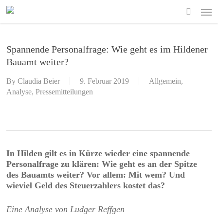
Skip
Men
to
search
main
content
Spannende Personalfrage: Wie geht es im Hildener
Bauamt weiter?
By
Claudia Beier
9. Februar 2019
Allgemein
,
Analyse
,
Pressemitteilungen
In Hilden gilt es in Kürze wieder eine spannende
Personalfrage zu klären: Wie geht es an der Spitze
des Bauamts weiter? Vor allem: Mit wem? Und
wieviel Geld des Steuerzahlers kostet das?
Eine Analyse von Ludger Reffgen