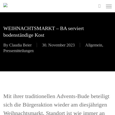
Skip
Men
to
search
main
content
WEIHNACHTSMARKT – BA serviert
bodenständige Kost
By
Claudia Beier
30. November 2023
Allgemein
,
Pressemitteilungen
Mit ihrer traditionellen
Advents-
Bude beteiligt
sich die Bürgeraktion wieder am diesjährigen
Weihnachtsmarkt. Standort ist wie immer an