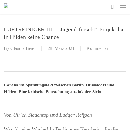
Skip
Men
to
search
main
content
LUFTREINIGER III – ‚Jugend-forscht‘-Projekt hat
in Hilden keine Chance
By
Claudia Beier
28. März 2021
Kommentar
Corona im Spannungsfeld zwischen Berlin, Düsseldorf und
Hilden. Eine kritische Betrachtung aus lokaler Sicht.
Von Ulrich Siedentop und Ludger Reffgen
Was für eine Woche! In Berlin eine Kanzlerin, die die