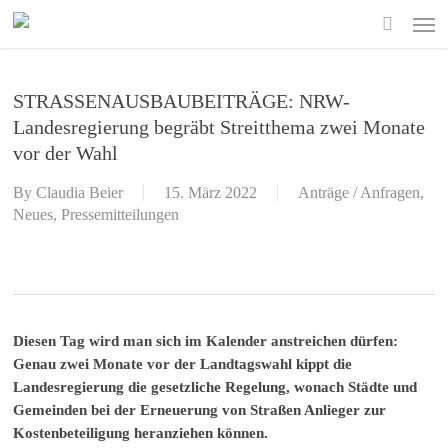
Skip
Men
to
search
main
content
STRASSENAUSBAUBEITRÄGE: NRW-
Landesregierung begräbt Streitthema zwei Monate
vor der Wahl
By
Claudia Beier
15. März 2022
Anträge / Anfragen
,
Neues
,
Pressemitteilungen
Diesen Tag wird man sich im Kalender anstreichen dürfen:
Genau zwei Monate vor der Landtagswahl kippt die
Landesregierung die gesetzliche Regelung, wonach Städte und
Gemeinden bei der Erneuerung von Straßen Anlieger zur
Kostenbeteiligung heranziehen können.