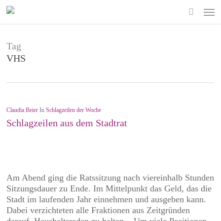
Skip
Men
to
search
main
content
Tag
VHS
Claudia Beier
In
Schlagzeilen der Woche
Schlagzeilen aus dem Stadtrat
Am Abend ging die Ratssitzung nach viereinhalb Stunden
Sitzungsdauer zu Ende. Im Mittelpunkt das Geld, das die
Stadt im laufenden Jahr einnehmen und ausgeben kann.
Dabei verzichteten alle Fraktionen aus Zeitgründen