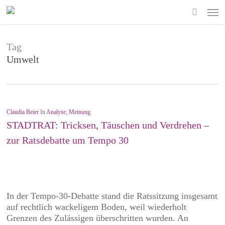
Skip
Men
to
search
main
content
Tag
Umwelt
Claudia Beier
In
Analyse
,
Meinung
STADTRAT: Tricksen, Täuschen und Verdrehen –
zur Ratsdebatte um Tempo 30
In der Tempo-30-Debatte stand die Ratssitzung insgesamt
auf rechtlich wackeligem Boden, weil wiederholt
Grenzen des Zulässigen überschritten wurden. An